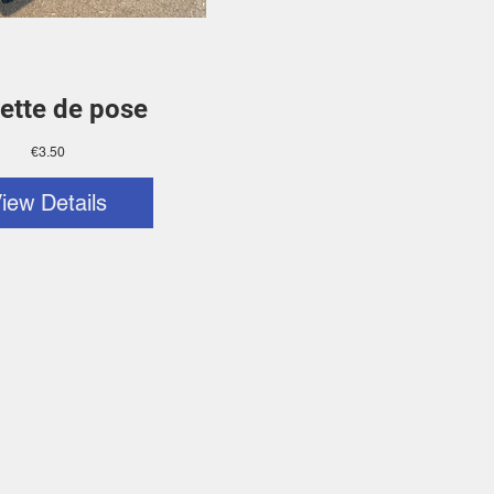
ette de pose
Price
€3.50
iew Details