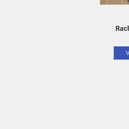
Racl
V