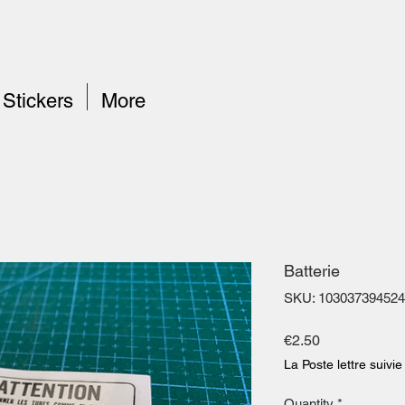
Stickers
More
Batterie
SKU: 103037394524
Price
€2.50
La Poste lettre suivie
Quantity
*