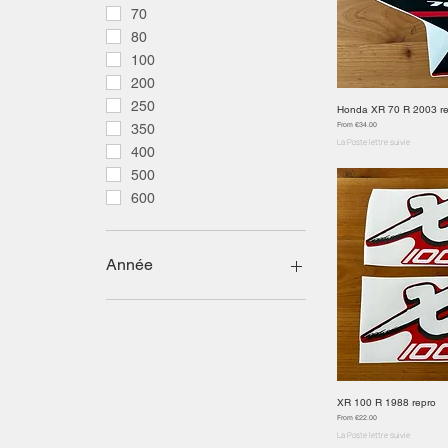
70
80
100
200
250
Honda XR 70 R 2003 r
Quick
Sale Price
From
€34.00
350
La Poste lettre suivie
400
500
600
Année
1981
1982
1983
1984
1985
XR 100 R 1988 repro
Quick
1986
Sale Price
From
€22.00
La Poste lettre suivie
1987