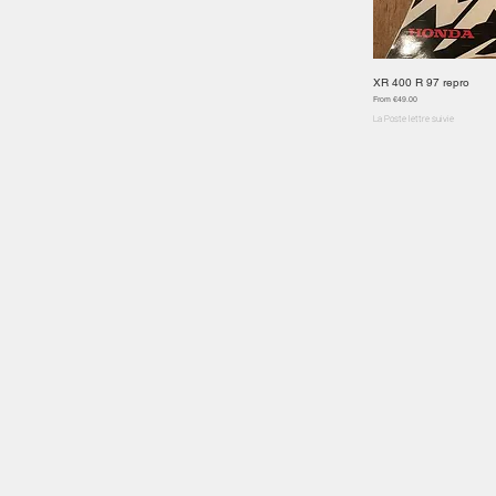
XR 400 R 97 repro
Quick
Sale Price
From
€49.00
La Poste lettre suivie