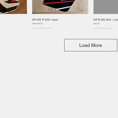
XR 250 R 2001 repro
XR R 250 (83) - Lat
 View
Quick View
Qui
Sale Price
Price
From
€44.00
€44.00
La Poste lettre suivie
La Poste lettre suivie
Load More