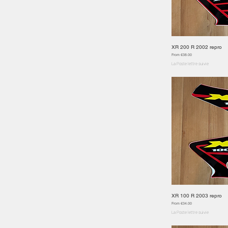
XR 200 R 2002 repro
Quick
Sale Price
From
€38.00
La Poste lettre suivie
XR 100 R 2003 repro
Quick
Sale Price
From
€34.00
La Poste lettre suivie