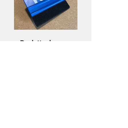
Raclette de pose
Price
€3.50
View Details