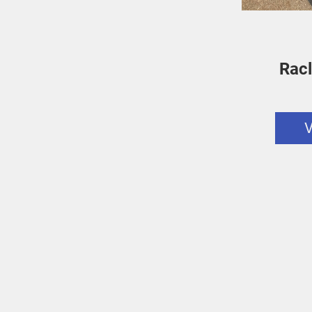
Racl
V