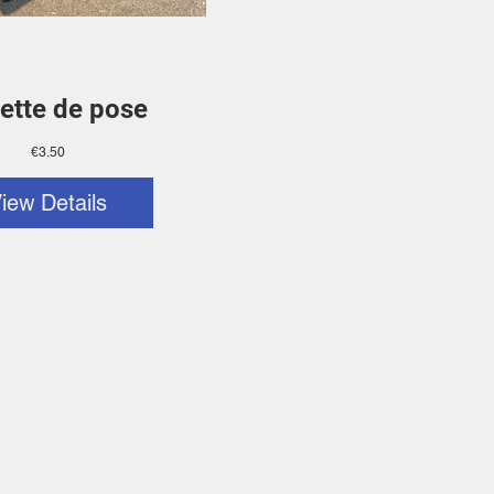
ette de pose
Price
€3.50
iew Details