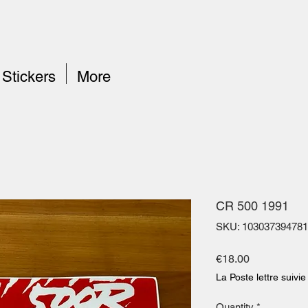
Stickers
More
CR 500 1991
SKU: 103037394781
Price
€18.00
La Poste lettre suivie
Quantity
*