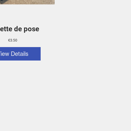
ette de pose
Price
€3.50
iew Details