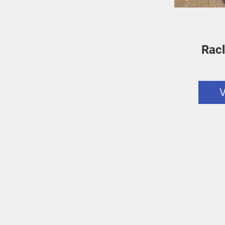
Racl
V