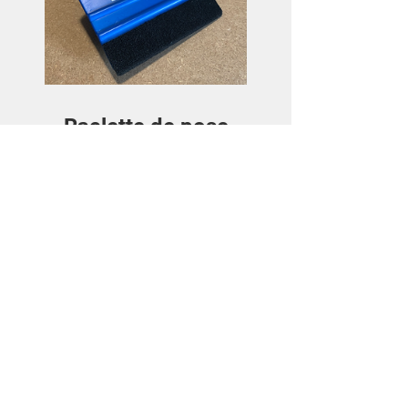
Raclette de pose
Price
€3.50
View Details