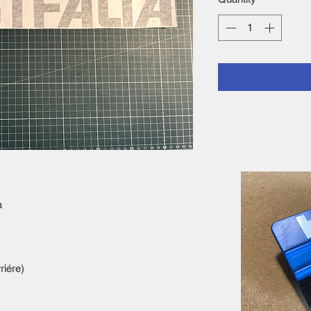
a
riére)