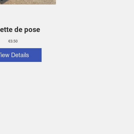
ette de pose
Price
€3.50
iew Details