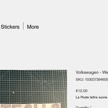
Stickers
More
Volkswagen - We
SKU: 103037394605
Price
€12.00
La Poste lettre suivie
Quantity
*