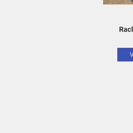
Racl
V