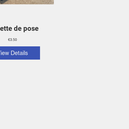
ette de pose
Price
€3.50
iew Details