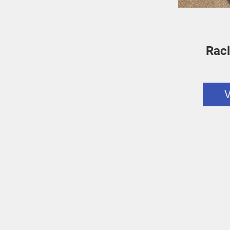
Racl
V