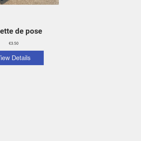
ette de pose
Price
€3.50
iew Details