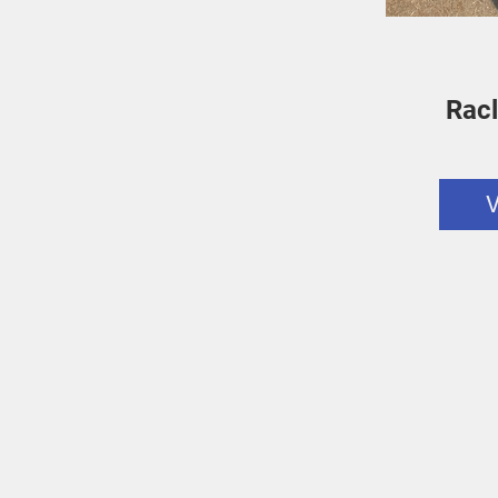
Racl
V