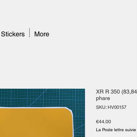
Stickers
More
XR R 350 (83,84)
phare
SKU: HV00157
Price
€44.00
La Poste lettre suivie