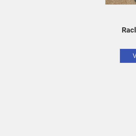
Racl
V