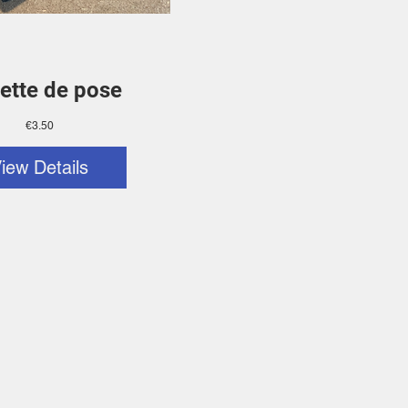
ette de pose
Price
€3.50
iew Details